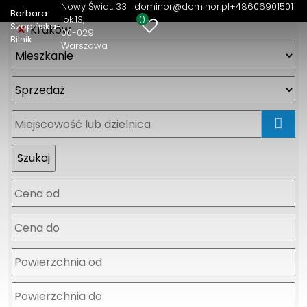
Nowy Świat, 33
dominor@dominor.pl
+48606901501
Barbara
0
lok.13
Szopińska-
Kraków
00-029
Bilnik
Warszawa
mapa