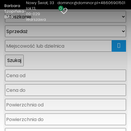
Nowy Świat, 33
dominor@dominor.pl
+48606901501
Barbara
0
lok.13
Szopińska-
00-029
Bilnik
Warszawa
mapa