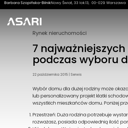
Barbara Szopińska-Bilnik
Nowy Świat, 33 lok.13
00-029 Warszawa
Rynek nieruchomości
7 najważniejszych
podczas wyboru d
22 października 2015
|
Serwis
Wybór domu dla dużej rodziny może okaza
lub personalizowany projekt klatki schod
wszystkich mieszkańców domu. Poniżej prz
Przestrzeń: Duża rodzina potrzebuje wysta
rozważasz, posiada odpowiednią ilość pom