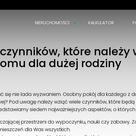
NIERUCHOMOŚCI
KALKULATOR
F
Barbara Szopińska-Bilnik
Nowy Świat, 33 lok.13
 czynników, które należ
00-029 Warszawa
+48606901501
omu dla dużej rodziny
dominor@dominor.pl
ć się nie lada wyzwaniem. Osobny pokój dla każdego z 
owej? Pod uwagę należy wziąć wiele czynników, które będ
edstawiamy siedem najważniejszych aspektów, o których 
rczającej przestrzeni do wypoczynku, nauki czy zabawy. 
ieszczeń dla Was wszystkich.