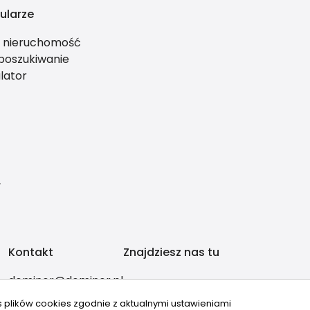
ularze
ś nieruchomość
 poszukiwanie
lator
y
Kontakt
Znajdziesz nas tu
dominor@dominor.pl
+48606901501
s plików cookies zgodnie z aktualnymi ustawieniami