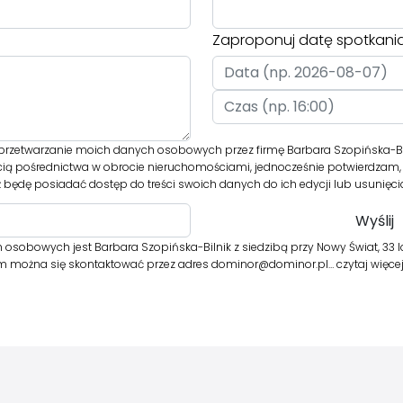
Zaproponuj datę spotkani
rzetwarzanie moich danych osobowych przez firmę Barbara Szopińska-Bil
cią pośrednictwa w obrocie nieruchomościami, jednocześnie potwierdzam, 
 będę posiadać dostęp do treści swoich danych do ich edycji lub usunięci
osobowych jest Barbara Szopińska-Bilnik z siedzibą przy Nowy Świat, 33 
órym można się skontaktować przez adres dominor@dominor.pl…
czytaj więce