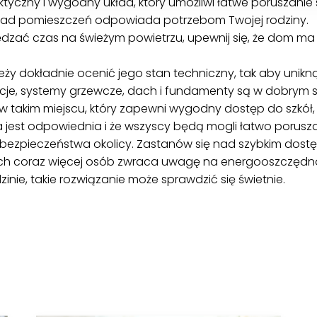
tyczny i wygodny układ, który umożliwi łatwe poruszanie s
kład pomieszczeń odpowiada potrzebom Twojej rodziny.
 spędzać czas na świeżym powietrzu, upewnij się, że dom ma
ży dokładnie ocenić jego stan techniczny, tak aby unik
talacje, systemy grzewcze, dach i fundamenty są w dobrym s
 w takim miejscu, który zapewni wygodny dostęp do szkół, 
ja jest odpowiednia i że wszyscy będą mogli łatwo porusza
zpieczeństwa okolicy. Zastanów się nad szybkim dostępe
ach coraz więcej osób zwraca uwagę na energooszczędn
inie, takie rozwiązanie może sprawdzić się świetnie.