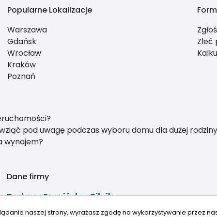
Popularne Lokalizacje
Form
Warszawa
Zgło
Gdańsk
Zleć
Wrocław
Kalku
Kraków
Poznań
ieruchomości?
y wziąć pod uwagę podczas wyboru domu dla dużej rodzin
na wynajem?
Dane firmy
Barbara Szopińska-Bilnik
Nowy Świat, 33 lok.13
lądanie naszej strony, wyrażasz zgodę na wykorzystywanie przez na