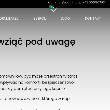
dominor@dominor.pl
+48606901501
0
ORMULARZE
ZESPÓŁ
BLOG
KONTAKT
y wziąć pod uwagę
domowników, być może przestronny taras
ą wpływać na komfort i bezpieczeństwo
należy pamiętać przy jego kupnie.
Zastanów się, czy dom, którego zakup