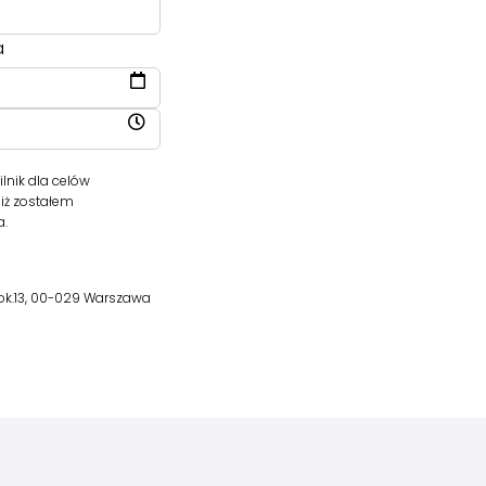
a
nik dla celów
iż zostałem
a.
lok.13, 00-029 Warszawa
j